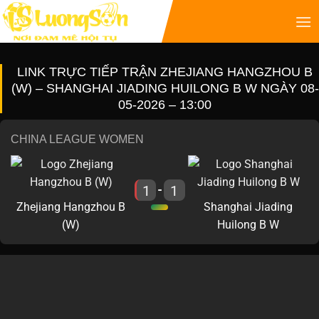
LINK TRỰC TIẾP TRẬN ZHEJIANG HANGZHOU B
(W) – SHANGHAI JIADING HUILONG B W NGÀY 08-
05-2026 – 13:00
CHINA LEAGUE WOMEN
1
1
-
Zhejiang Hangzhou B
Shanghai Jiading
(W)
Huilong B W