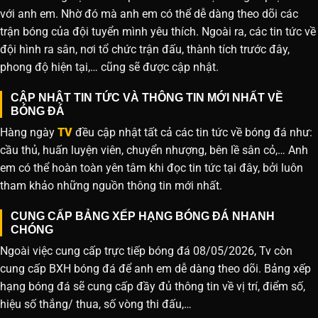
với anh em. Nhờ đó mà anh em có thể dễ dàng theo dõi các
trận bóng của đội tuyển mình yêu thích. Ngoài ra, các tin tức về
đội hình ra sân, nơi tổ chức trận đấu, thành tích trước đây,
phong độ hiện tại,… cũng sẽ được cập nhật.
CẬP NHẬT TIN TỨC VÀ THÔNG TIN MỚI NHẤT VỀ
BÓNG ĐÁ
Hàng ngày
TV
đều cập nhật tất cả các tin tức về bóng đá như:
cầu thủ, huấn luyện viên, chuyển nhượng, bên lề sân cỏ,… Anh
em có thể hoàn toàn yên tâm khi đọc tin tức tại đây, bởi luôn
tham khảo những nguồn thông tin mới nhất.
CUNG CẤP BẢNG XẾP HẠNG BÓNG ĐÁ NHANH
CHÓNG
Ngoài việc cung cấp trực tiếp bóng đá 08/05/2026, Tv còn
cung cấp BXH bóng đá để anh em dễ dàng theo dõi. Bảng xếp
hạng bóng đá sẽ cung cấp đầy đủ thông tin về vị trí, điểm số,
hiệu số thắng/ thua, số vòng thi đấu,…