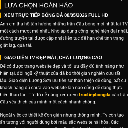
LỰA CHỌN HOÀN HẢO
XEM TRỰC TIẾP BÓNG ĐÁ 08/05/2026 FULL HD
Anh em tha hồ tận hưởng những trận đấu bóng mới nhất tại TV
một cách mượt mà nhất. Nhờ áp dụng công nghệ hiện đại nhất,
đường truyền tại được cập nhật liên tục để hạn chế tình trạng
giật lag, quá tải.
GIAO DIỆN TV ĐẸP MẮT, CHẤT LƯỢNG CAO
Để có được trang website đẹp và tối ưu đầy đủ tính năng như
hiện tại, đội ngũ kỹ thuật của đã bỏ thời gian nghiên cứu rất
lâu. Giao diện Lương Sơn ưu tiên sự thân thiện dễ dùng, bất cứ
khách hàng dù chưa vào website lần nào cũng dễ dàng thực
hiện thao tác. Từ đó dễ dàng xem xem
tructiepbongda
các trận
đấu yêu thích của mình một cách nhanh chóng.
Ngoài việc có thiết kế đơn giản nhưng thông minh, Tv còn tạo
ấn tượng với người dùng bởi màu sắc website hài hòa. Các