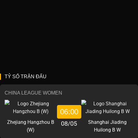
TỶ SỐ TRẬN ĐẤU
CHINA LEAGUE WOMEN
06:00
Zhejiang Hangzhou B
Shanghai Jiading
08/05
(W)
Huilong B W