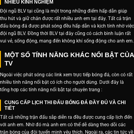
NHIỀU KINH NGHIỆM
Đội ngũ BLV tại cũng là một trong những điểm hấp dẫn giúp
thu hút và giữ chân được rất nhiều anh em tại đây. Tất cả trận
đấu bóng đá được phát sóng đều hấp dẫn và kịch tính nhờ việc
đội ngũ BLV. Đồng thời BLV tại đây cũng có cách bình luận rất
vui vẻ, sống động, mang đến không khí sống động cho anh em.
MỘT SỐ TÍNH NĂNG KHÁC NỔI BẬT CỦA
TV
Ngoài việc phát sóng các link xem trực tiếp bóng đá, còn có rất
nhiều tính năng nổi bật có ích cho người dùng. Dưới đây là
tổng hợp các tính năng nổi bật tại chuyên trang :
CUNG CẤP LỊCH THI ĐẤU BÓNG ĐÁ ĐẦY ĐỦ VÀ CHI
TIẾT
Tất cả những trận đấu sắp diễn ra đều được cung cấp lịch đến
với anh em. Nhờ đó mà anh em có thể dễ dàng theo dõi các
trận bóng của đội tuyển mình yêu thích. Ngoài ra, các tin tức về