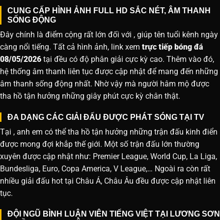
CUNG CẤP HÌNH ẢNH FULL HD SẮC NÉT, ÂM THANH
SỐNG ĐỘNG
Đây chính là điểm cộng rất lớn đối với , giúp tên tuổi kênh ngày
càng nổi tiếng. Tất cả hình ảnh, link xem
trực tiếp bóng đá
08/05/2026
tại đều có độ phân giải cực kỳ cao. Thêm vào đó,
hệ thống âm thanh liên tục được cập nhật để mang đến những
âm thanh sống động nhất. Nhờ vậy mà người hâm mộ được
tha hồ tận hưởng những giây phút cực kỳ chân thật.
ĐA DẠNG CÁC GIẢI ĐẤU ĐƯỢC PHÁT SÓNG TẠI TV
Tại , anh em có thể tha hồ tận hưởng những trận đấu kinh điển
được mong đợi khắp thế giới. Một số trận đấu lớn thường
xuyên được cập nhật như: Premier League, World Cup, La Liga,
Bundesliga, Euro, Copa America, V League,… Ngoài ra còn rất
nhiều giải đấu hot tại Châu Á, Châu Âu đều được cập nhật liên
tục.
ĐỘI NGŨ BÌNH LUẬN VIÊN TIẾNG VIỆT TẠI LƯƠNG SƠN