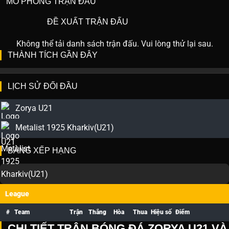
MÔ PHỎNG TRẬN ĐẤU
ĐỀ XUẤT TRẬN ĐẤU
Không thể tải danh sách trận đấu. Vui lòng thử lại sau.
THÀNH TÍCH GẦN ĐÂY
LỊCH SỬ ĐỐI ĐẦU
Zorya U21
Metalist 1925 Kharkiv(U21)
BẢNG XẾP HẠNG
League
#
Team
Trận
Thắng
Hòa
Thua
Hiệu số
Điểm
CHI TIẾT TRẬN BÓNG ĐÁ ZORYA U21 VÀ